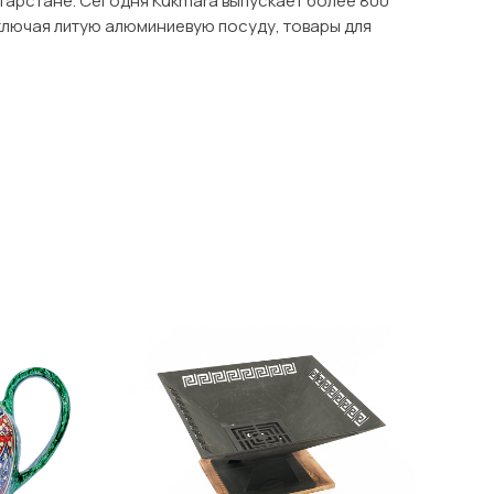
тарстане. Сегодня Kukmara выпускает более 800
ключая литую алюминиевую посуду, товары для