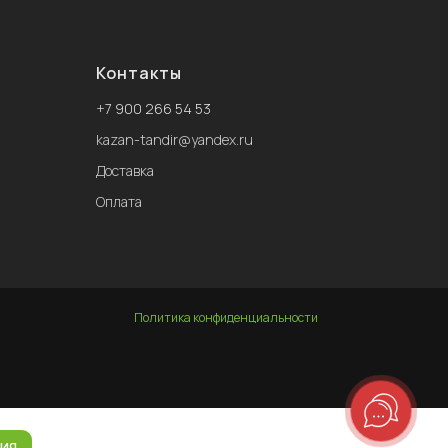
чист
при
Сро
Контакты
Реко
мест
+
7 900 266 54 53
kazan-tandir@yandex.ru
Доставка
Оплата
Политика конфиденциальности
ИЯ