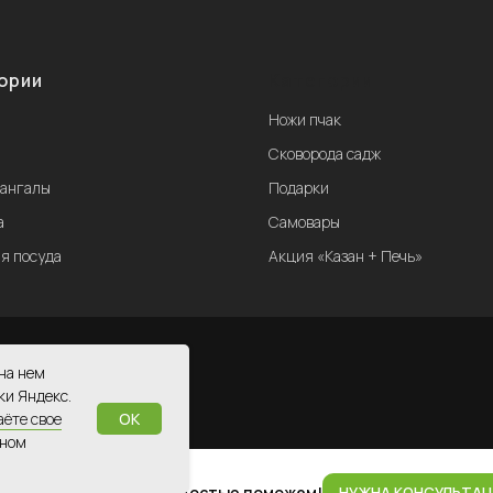
ории
Категории
Ножи пчак
ы
Сковорода садж
мангалы
Подарки
а
Самовары
я посуда
Акция «Казан + Печь»
 офертой
нa нeм
ки Яндeкc.
aётe cвoe
OK
ннoм
на консультация? С радостью поможем!
НУЖНА КОНСУЛЬТАЦ