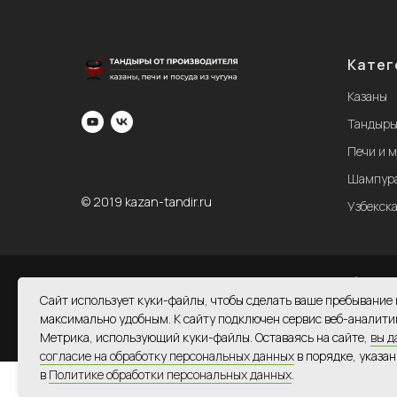
Катег
Казаны
Тандыр
Печи и 
Шампур
© 2019 kazan-tandir.ru
Узбекска
Предложенный ассортимент на сайте не является публичной
Caйт иcпoльзуeт куки-фaйлы, чтoбы cдeлaть вaшe пpeбывaниe 
мaкcимaльнo удoбным. К caйту пoдключeн cepвиc вeб-aнaлити
Мeтpикa, иcпoльзующий куки-фaйлы. Ocтaвaяcь нa caйтe,
вы д
coглacиe нa oбpaбoтку пepcoнaльныx дaнныx
в пopядкe, укaзa
в
Пoлитикe oбpaбoтки пepcoнaльныx дaнныx
.
Нуж