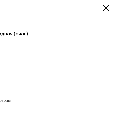
одная (очаг)
верцы.