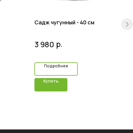
Садж чугунный - 40 см
Блю
Ляг
р.
3 980
1 
Подробнее
Купить