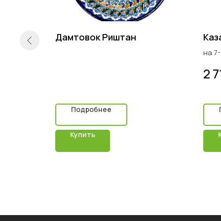
/145
Дамтовок Риштан
Каз
на 7
2 7
Подробнее
Купить