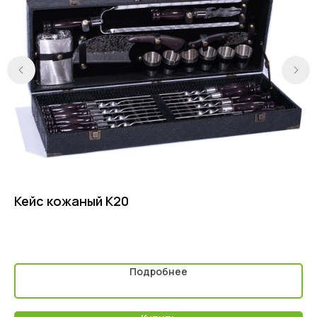
Кейс кожаный К20
Ча
5
Подробнее