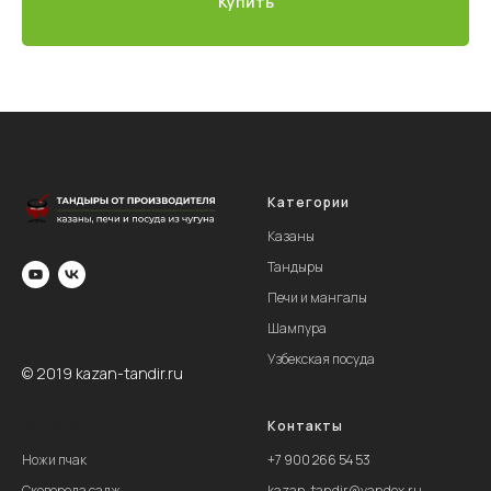
Купить
Категории
Казаны
Тандыры
Печи и мангалы
Шампура
Узбекская посуда
© 2019 kazan-tandir.ru
Категории
Контакты
Ножи пчак
+
7 900 266 54 53
Сковорода садж
kazan-tandir@yandex.ru