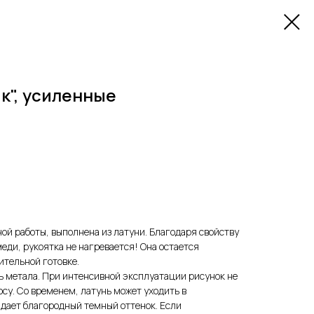
к", усиленные
ой работы, выполнена из латуни. Благодаря свойству
еди, рукоятка не нагревается! Она остается
ительной готовке.
ь метала. При интенсивной эксплуатации рисунок не
су. Со временем, латунь может уходить в
адает благородный темный оттенок. Если