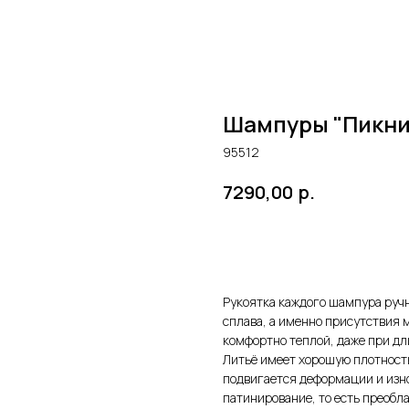
Шампуры "Пикни
95512
р.
7290,00
Купить
Рукоятка каждого шампура ручн
сплава, а именно присутствия м
комфортно теплой, даже при дл
Литьё имеет хорошую плотност
подвигается деформации и изно
патинирование, то есть преобл