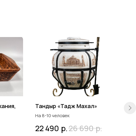
кания,
Тандыр «Тадж Махал»
Кос
На 8-10 человек
р.
р.
22 490
26 690
39