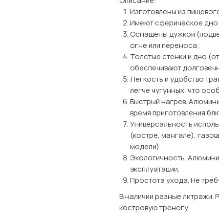
Описание:
Изготовлены из пищевог
Имеют сферическое дно 
Оснащены дужкой (подве
огне или переноса;
Толстые стенки и дно (о
обеспечивают долговечн
Лёгкость и удобство тр
легче чугунных, что осо
Быстрый нагрев. Алюмини
время приготовления бл
Универсальность исполь
(костре, мангале), газов
модели)
Экологичность. Алюмини
эксплуатации.
Простота ухода. Не треб
В наличии разные литражи.
костровую треногу.