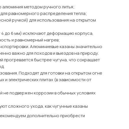
о алюминия методом ручного литья;
для равномерного распределения тепла;
сной ручкой) для использования на открытом
т 4 до 6 мм) исключают деформацию корпуса,
ость и равномерный нагрев;
анспортировки. Алюминиевые казаны значительно
бенно важно для походов и выездов на природу.
й прогревается быстрее чугуна, что сокращает
юд.
зования.
Подходят для готовки на открытом огне
ых и электрических плитах (в зависимости от
й не подвержен коррозии в обычных условиях
уют сложного ухода, как чугунные казаны
 Рекомендуем дополнительно приобрести