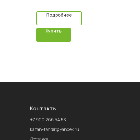
Подробнее
ходит для
 с
Купить
ому
зные
кта. Можно
бную
Контакты
+
7 900 266 54 53
kazan-tandir@yandex.ru
Доставка