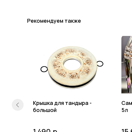
Рекомендуем также
ра - 4
Крышка для тандыра -
Сам
изей»,
большой
5л
 «Горцы»
р.
1 490
15