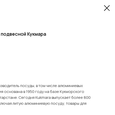
 подвесной Кукмара
зводитель посуды, в том числе алюминиевых
я основана в 1950 году на базе Кукморского
тарстане. Сегодня Kukmara выпускает более 800
ключая литую алюминиевую посуду, товары для