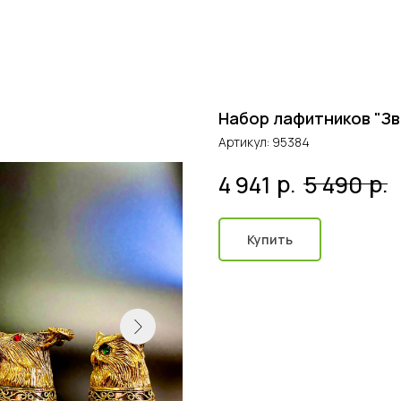
Набор лафитников "Зве
Артикул:
95384
р.
р.
4 941
5 490
Купить