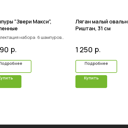
пуры "Звери Макси",
Ляган малый оваль
ленные
Риштан, 31 см
лектация набора: 6 шампуров
риал стержня: Сталь 403,
р.
р.
890
1 250
/450 мм
риал ручки: Латунь и дерево
стержня – прямой, усиленный.
Подробнее
Подробнее
Купить
Купить