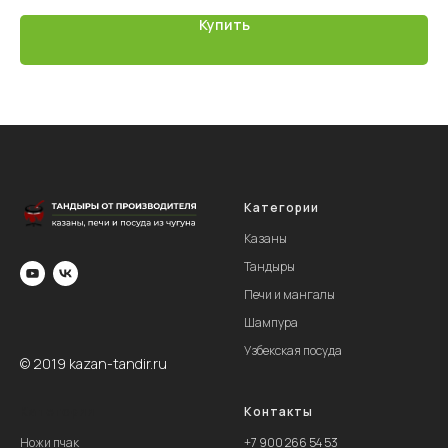
за
Купить
св
ми
Категории
Казаны
Тандыры
Печи и мангалы
Шампура
Узбекская посуда
© 2019 kazan-tandir.ru
Категории
Контакты
Ножи пчак
+
7 900 266 54 53