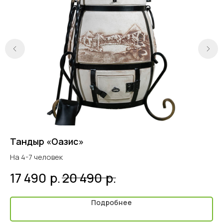
Тандыр «Оазис»
Ке
На 4-7 человек
Вы
Ди
р.
р.
17 490
20 490
9
Ве
Вы
Пр
Подробнее
Ке