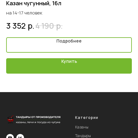
Казан чугунный, 16л
Ка
на 14-17 человек
Бо
р.
р.
3 352
4 190
7
Подробнее
Купить
Категории
Казаны
Тандыры