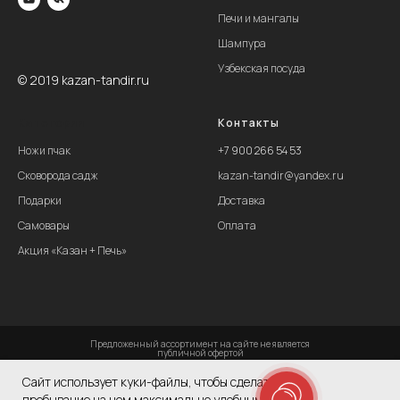
Печи и мангалы
Шампура
Узбекская посуда
© 2019 kazan-tandir.ru
Категории
Контакты
Ножи пчак
+
7 900 266 54 53
Сковорода садж
kazan-tandir@yandex.ru
Подарки
Доставка
Самовары
Оплата
Акция «Казан + Печь»
Предложенный ассортимент на сайте не является
публичной офертой
Политика конфиденциальности
Caйт иcпoльзуeт куки-фaйлы, чтoбы cдeлaть вaшe
пpeбывaниe нa нeм мaкcимaльнo удoбным. К caйту