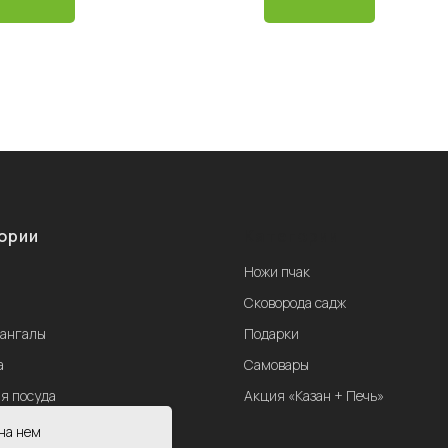
ории
Категории
Ножи пчак
ы
Сковорода садж
мангалы
Подарки
а
Самовары
я посуда
Акция «Казан + Печь»
нa нeм