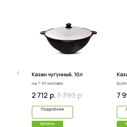
л
Казан чугунный, 10л
Каз
на 7-10 человек
Боле
р.
р.
2 712
3 390
7 
Подробнее
Купить