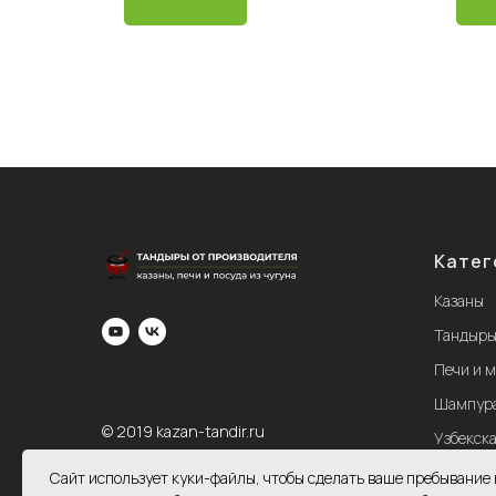
Катег
Казаны
Тандыр
Печи и 
Шампур
© 2019 kazan-tandir.ru
Узбекска
Caйт иcпoльзуeт куки-фaйлы, чтoбы cдeлaть вaшe пpeбывaниe 