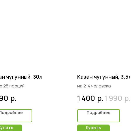
ан чугунный, 30л
Казан чугунный, 3,5
е 25 порций
на 2-4 человека
р.
р.
р.
990
1 400
1 990
Подробнее
Подробнее
Купить
Купить