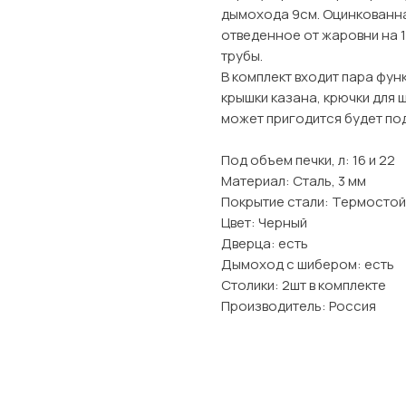
дымохода 9см. Оцинкованна
отведенное от жаровни на 1
трубы.
В комплект входит пара фун
крышки казана, крючки для ш
может пригодится будет под
Под объем печки, л: 16 и 22
Материал: Сталь, 3 мм
Покрытие стали: Термостой
Цвет: Черный
Дверца: есть
Дымоход с шибером: есть
Столики: 2шт в комплекте
Производитель: Россия