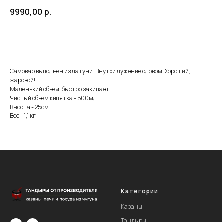
9990,00
р.
Купить
Самовар выполнен из латуни. Внутри лужение оловом. Хороший,
жаровой!
Маленький объем, быстро закипает.
Чистый объём кипятка - 500мл
Высота - 25см
Вес - 1,1 кг
Категории
Казаны
Тандыры