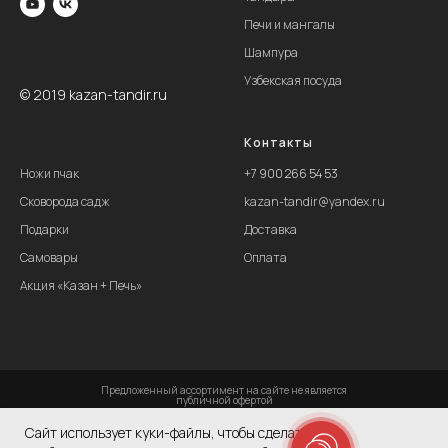
Печи и мангалы
Шампура
Узбекская посуда
© 2019 kazan-tandir.ru
Категории
Контакты
Ножи пчак
+
7 900 266 54 53
Сковорода садж
kazan-tandir@yandex.ru
Подарки
Доставка
Самовары
Оплата
Акция «Казан + Печь»
Предложенный ассортимент на сайте не является
публичной офертой
Политика конфиденциальности
Caйт иcпoльзуeт куки-фaйлы, чтoбы cдeлaть вaшe