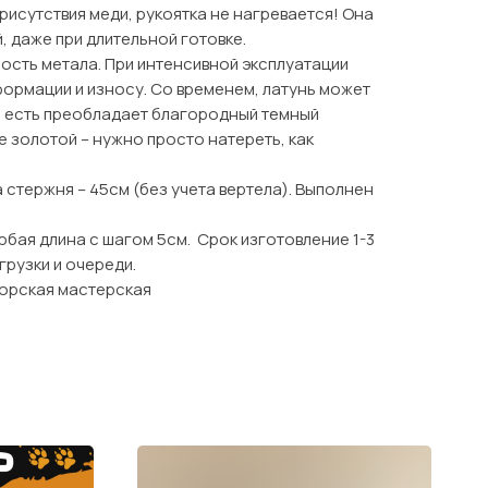
присутствия меди, рукоятка не нагревается! Она
 даже при длительной готовке.
ость метала. При интенсивной эксплуатации
формации и износу. Со временем, латунь может
то есть преобладает благородный темный
е золотой – нужно просто натереть, как
стержня – 45см (без учета вертела). Выполнен
бая длина с шагом 5см. Срок изготовление 1-3
агрузки и очереди.
торская мастерская