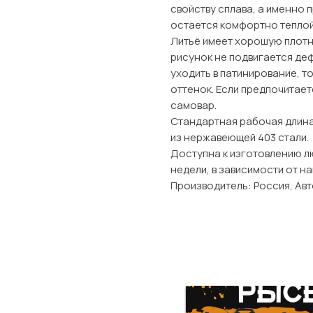
свойству сплава, а именно 
остается комфортно теплой,
Литьё имеет хорошую плотн
рисунок не подвигается де
уходить в патинирование, 
оттенок. Если предпочитает
самовар.
Стандартная рабочая длина 
из нержавеющей 403 стали.
Доступна к изготовлению лю
недели, в зависимости от н
Производитель: Россия, Ав