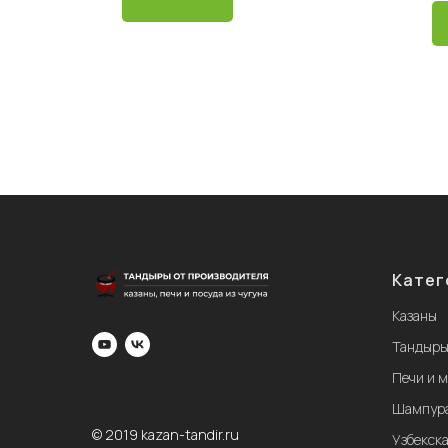
Катег
Казаны
Тандыр
Печи и 
Шампур
© 2019 kazan-tandir.ru
Узбекска