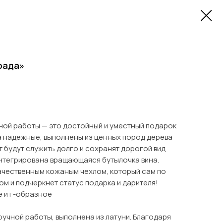
рада»
ой работы — это достойный и уместный подарок
 надежные, выполнены из ценных пород дерева
ит будут служить долго и сохранят дорогой вид
интегрирована вращающаяся бутылочка вина.
ачественным кожаным чехлом, который сам по
ом и подчеркнет статус подарка и дарителя!
е и г-образное
учной работы, выполнена из латуни. Благодаря