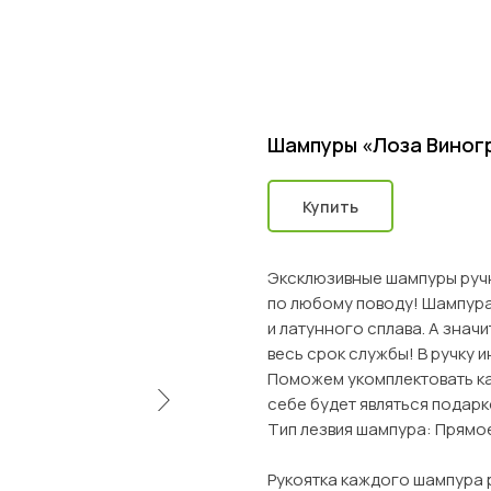
Шампуры «Лоза Виног
Купить
Эксклюзивные шампуры ручн
по любому поводу! Шампура
и латунного сплава. А знач
весь срок службы! В ручку 
Поможем укомплектовать к
себе будет являться подарк
Тип лезвия шампура: Прямо
Рукоятка каждого шампура р