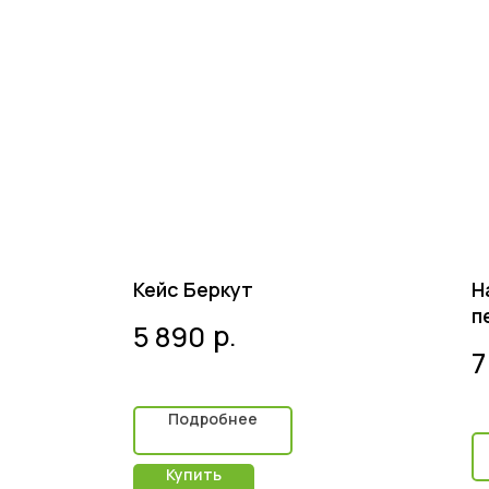
Кейс Беркут
Н
п
р.
5 890
О
7
Подробнее
Купить