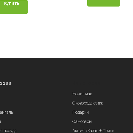
Купить
ории
Категории
Ножи пчак
ы
Сковорода садж
мангалы
Подарки
а
Самовары
я посуда
Акция «Казан + Печь»